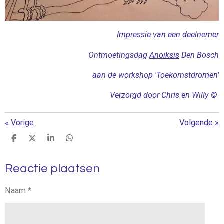
Impressie van een deelnemer
Ontmoetingsdag
Anoiksis
Den Bosch
aan de workshop 'Toekomstdromen'
Verzorgd door Chris en Willy ©
«
Vorige
Volgende
»
D
D
S
D
e
e
h
e
l
e
a
l
Reactie plaatsen
e
l
r
e
n
e
n
Naam *