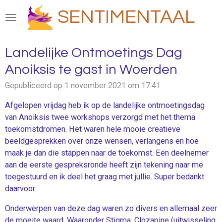
Ga
SENTIMENTAAL
direct
naar
de
Landelijke Ontmoetings Dag
hoofdinhoud
Anoiksis te gast in Woerden
Gepubliceerd op 1 november 2021 om 17:41
Afgelopen vrijdag heb ik op de landelijke ontmoetingsdag
van Anoiksis twee workshops verzorgd met het thema
toekomstdromen. Het waren hele mooie creatieve
beeldgesprekken over onze wensen, verlangens en hoe
maak je dan die stappen naar de toekomst. Een deelnemer
aan de eerste gespreksronde heeft zijn tekening naar me
toegestuurd en ik deel het graag met jullie. Super bedankt
daarvoor.
Onderwerpen van deze dag waren zo divers en allemaal zeer
de moeite waard. Waaronder Stigma, Clozapine (uitwisseling