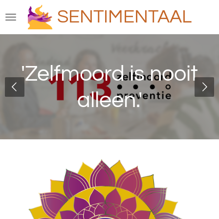
Ga
SENTIMENTAAL
direct
naar
de
hoofdinhoud
'Zelfmoord is nooit
alleen.'