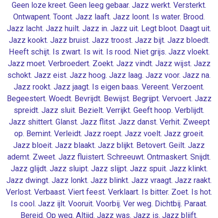
Geen loze kreet. Geen leeg gebaar. Jazz werkt. Versterkt.
Ontwapent. Toont. Jazz laaft. Jazz loont. Is water. Brood.
Jazz lacht. Jazz huilt. Jazz in. Jazz uit. Legt bloot. Daagt uit.
Jazz kookt. Jazz bruist. Jazz troost. Jazz bijt. Jazz bloedt.
Heeft schijt. Is zwart. Is wit. Is rood. Niet grijs. Jazz vloekt.
Jazz moet. Verbroedert. Zoekt. Jazz vindt. Jazz wijst. Jazz
schokt. Jazz eist. Jazz hoog. Jazz laag. Jazz voor. Jazz na.
Jazz rookt. Jazz jaagt. Is eigen baas. Vereent. Verzoent.
Begeestert. Woedt. Bevrijdt. Bewijst. Begrijpt. Vervoert. Jazz
spreidt. Jazz sluit. Bezielt. Verrijkt. Geeft hoop. Verblijdt.
Jazz shittert. Glanst. Jazz flitst. Jazz danst. Verhit. Zweept
op. Bemint. Verleidt. Jazz roept. Jazz voelt. Jazz groeit.
Jazz bloeit. Jazz blaakt. Jazz blijkt. Betovert. Geilt. Jazz
ademt. Zweet. Jazz fluistert. Schreeuwt. Ontmaskert. Snijdt.
Jazz glijdt. Jazz sluipt. Jazz slijpt. Jazz spuit. Jazz klinkt.
Jazz dwingt. Jazz lonkt. Jazz blinkt. Jazz vraagt. Jazz raakt.
Verlost. Verbaast. Viert feest. Verklaart. Is bitter. Zoet. Is hot.
Is cool. Jazz ijlt. Vooruit. Voorbij. Ver weg. Dichtbij. Paraat.
Bereid. Op weg. Altijd. Jazz was. Jazz is. Jazz blijft.