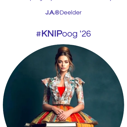
J.A.
®Deelder
#
KNIP
oog '26