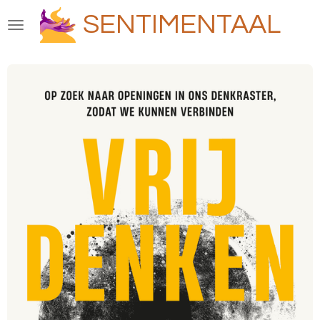
Ga
SENTIMENTAAL
direct
naar
de
hoofdinhoud