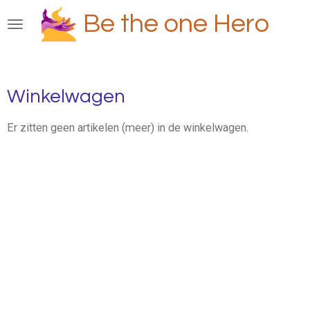
Ga
Be the one Hero
direct
naar
de
hoofdinhoud
Winkelwagen
Er zitten geen artikelen (meer) in de winkelwagen.