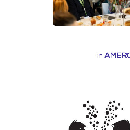
in
AMER