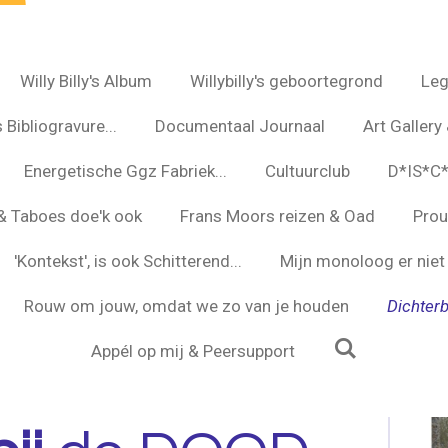
Willy Billy's Album
Willybilly's geboortegrond
Leg
 Bibliogravure...
Documentaal Journaal
Art Gallery
Energetische Ggz Fabriek...
Cultuurclub
D*IS*C
s & Taboes doe'k ook
Frans Moors reizen & Oad
Prou
'Kontekst', is ook Schitterend...
Mijn monoloog er niet 
Rouw om jouw, omdat we zo van je houden
Dichterb
Appél op mij & Peersupport