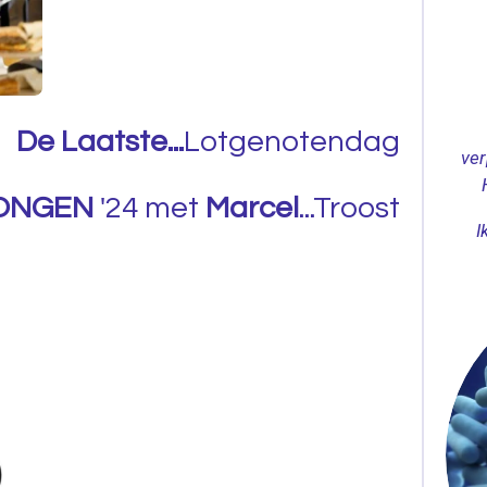
De Laatste...
Lotgenotendag
ver
ONGEN
'24 met
Marcel
...Troost
I