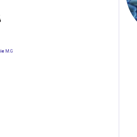
ie
M.G