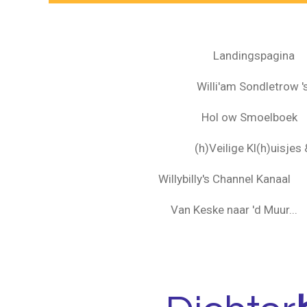
Landingspagina
Willi'am Sondletrow 's
Hol ow Smoelboek
(h)Veilige Kl(h)uisje
Willybilly's Channel Kanaal
Van Keske naar 'd Muur...