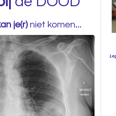
bij
de DOOD
an je(r)
niet komen...
Leg