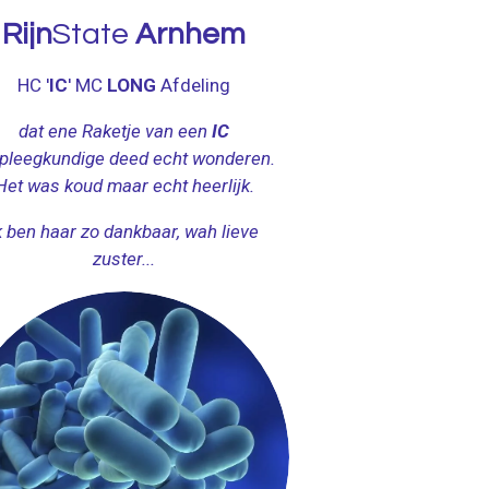
Rijn
State
Arnhem
HC '
IC
' MC
LONG
Afdeling
dat ene Raketje van een
IC
pleegkundige deed echt wonderen.
Het was koud maar echt heerlijk.
k ben haar zo dankbaar, wah lieve
zuster...