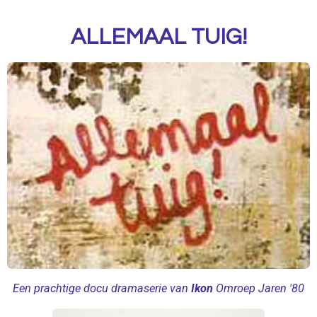
l
u
e
a
t
t
ALLEMAAL TUIG!
y
e
t
i
n
g
s
Een prachtige docu dramaserie van
Ikon
Omroep Jaren '80