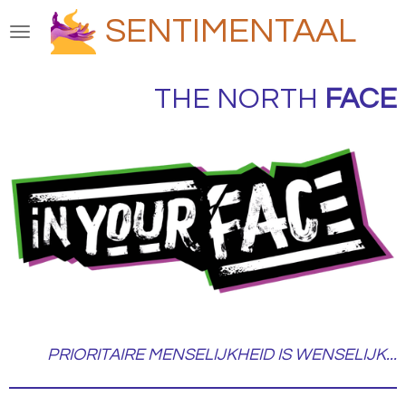
Ga
SENTIMENTAAL
direct
naar
de
THE NORTH
FACE
hoofdinhoud
PRIORITAIRE MENSELIJKHEID IS WENSELIJK...