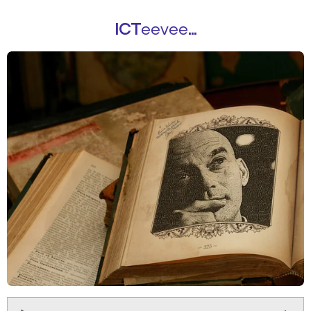
ICT
eevee
...