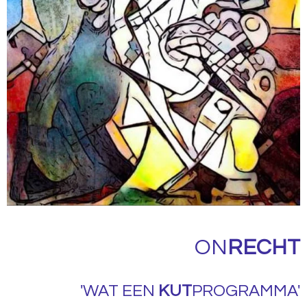
ON
RECHT
'WAT EEN
KUT
PROGRAMMA'