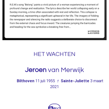
y
e
t
i
n
g
s
HET WACHTEN
Jeroen
van Merwijk
Bilthoven
11 juli 1955
†
Sainte-Juliette
3 maart
2021
®YT