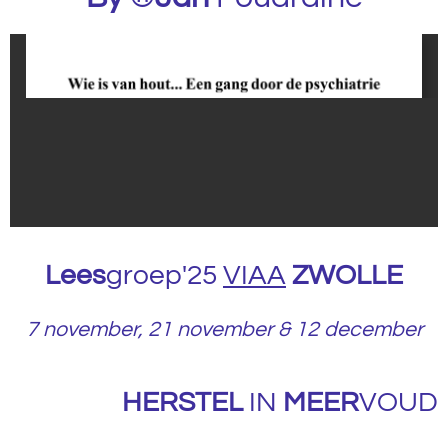
Lees
groep'25
VIAA
ZWOLLE
7 november, 21 november & 12 december
HERSTEL
IN
MEER
VOUD