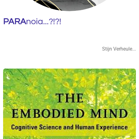
PARA
noia...?!?!
Stijn Verheule...