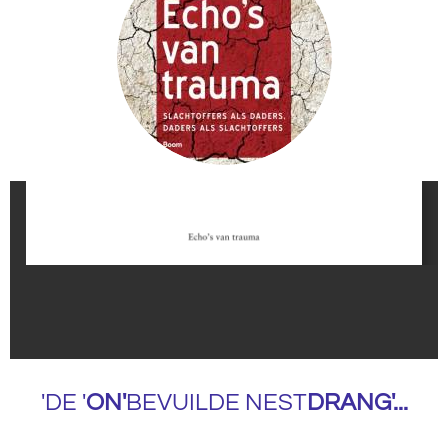
'DE '
ON'
BEVUILDE NEST
DRANG'...