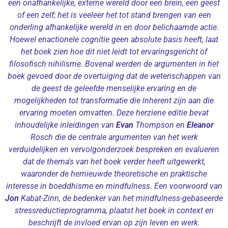
een onafhankelijke, externe wereld door een brein, een geest
of een zelf; het is veeleer het tot stand brengen van een
onderling afhankelijke wereld in en door belichaamde actie.
Hoewel enactionele cognitie geen absolute basis heeft, laat
het boek zien hoe dit niet leidt tot ervaringsgericht of
filosofisch nihilisme. Bovenal werden de argumenten in het
boek gevoed door de overtuiging dat de wetenschappen van
de geest de geleefde menselijke ervaring en de
mogelijkheden tot transformatie die inherent zijn aan die
ervaring moeten omvatten. Deze herziene editie bevat
inhoudelijke inleidingen van
Evan
Thompson en
Eleanor
Rosch die de centrale argumenten van het werk
verduidelijken en vervolgonderzoek bespreken en evalueren
dat de thema's van het boek verder heeft uitgewerkt,
waaronder de hernieuwde theoretische en praktische
interesse in boeddhisme en mindfulness. Een voorwoord van
Jon
Kabat-Zinn, de bedenker van het mindfulness-gebaseerde
stressreductieprogramma, plaatst het boek in context en
beschrijft de invloed ervan op zijn leven en werk.