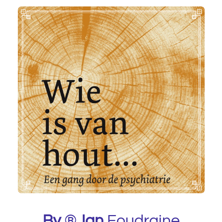
By
®
Jan
Foudraine