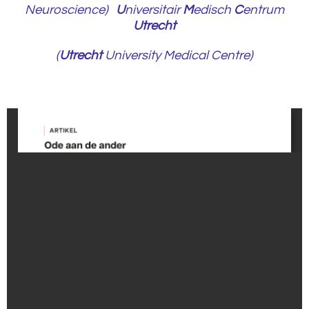
Neuroscience)
U
niversitair
M
edisch
C
entrum
Utrecht
(
Utrecht
University Medical Centre)