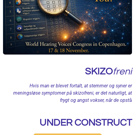
SKIZO
freni
Hvis man er blevet fortalt, at stemmer og syner er
meningsløse symptomer på
skizofreni, er det naturligt, at
frygt og angst vokser, når de opst
å
UNDER CONSTRUCT