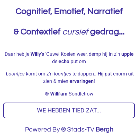
Cognitief, Emotief, Narratief
& Contextief
cursief
g
edrag...
Daar heb je
Willy's
'Ouwe' Koeien weer, demp hij in z'n
uppie
de
echo
put om
b
oontjes
komt om z'n
loontjes
te doppen...Hij put enorm uit
zien & mien
ervaringen
!
®
Willi'am
Sondletrow
WE HEBBEN TIED ZAT...
Powered By ® Stads-TV
Bergh