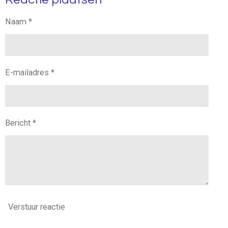
n
e
n
Naam *
E-mailadres *
Bericht *
Verstuur reactie