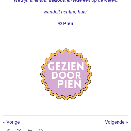
'We zijn allemaal
dakloos
, en iedereen op de wereld,
wandelt richting huis'
©
Pien
«
Vorige
Volgende
»