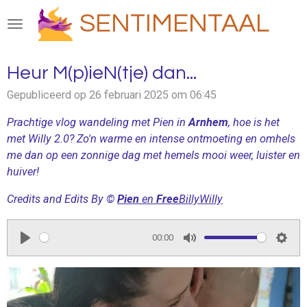
Ga
SENTIMENTAAL
direct
naar
de
Heur M(p)ieN(tje) dan...
hoofdinhoud
Gepubliceerd op 26 februari 2025 om 06:45
Prachtige vlog wandeling met Pien in
Arnhem
, hoe is het
met Willy 2.0? Zo'n warme en intense ontmoeting en omhels
me dan op een zonnige dag met hemels mooi weer, luister en
huiver!
Credits and Edits By ©
Pien
en
Free
BillyWilly
00:00
P
M
S
l
u
e
a
t
t