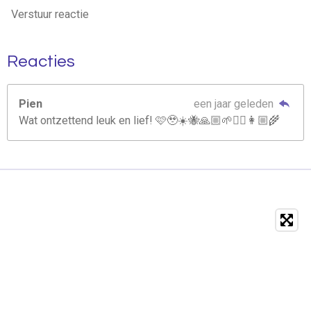
Verstuur reactie
Reacties
Pien
een jaar geleden
Wat ontzettend leuk en lief! 🩷🥹☀️🐝🙏🏼🌱✍🏼👩🏼‍🌾