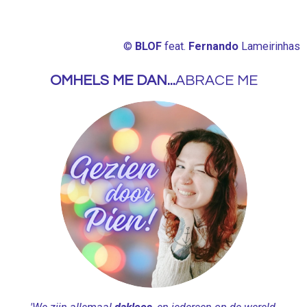
i
n
g
©
BLOF
feat.
Fernando
Lameirinhas
s
OMHELS ME DAN...
ABRACE ME