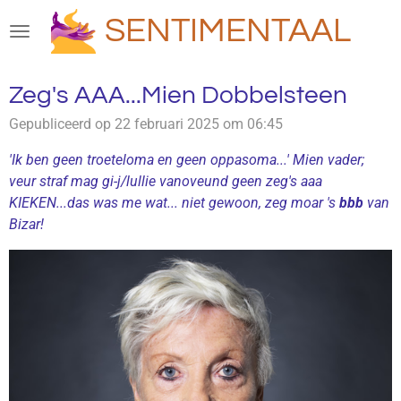
Ga
SENTIMENTAAL
direct
naar
de
Zeg's AAA...Mien Dobbelsteen
hoofdinhoud
Gepubliceerd op 22 februari 2025 om 06:45
'Ik ben geen troeteloma en geen oppasoma...' Mien vader;
veur straf mag gi-j/lullie vanoveund geen zeg's aaa
KIEKEN...das was me wat... niet gewoon, zeg moar 's
bbb
van
Bizar!