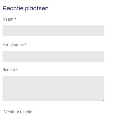
i
l
e
a
l
n
Reactie plaatsen
e
l
r
e
n
e
n
g
Naam *
s
E-mailadres *
Bericht *
Verstuur reactie