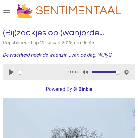
Ga
SENTIMENTAAL
direct
naar
de
(Bij)zaakjes op (wan)orde...
hoofdinhoud
Gepubliceerd op 20 januari 2025 om 06:45
De waarheid heelt de waanzin...van de dag. Willy©
00:00
P
M
S
l
u
e
Powered By ®
Binkie
a
t
t
y
e
t
i
n
g
s