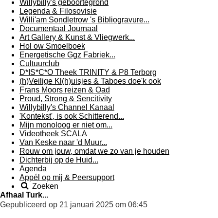
Willybilly's geboortegrond
Legenda & Filosovisie
Willi'am Sondletrow 's Bibliogravure...
Documentaal Journaal
Art Gallery & Kunst & Vliegwerk...
Hol ow Smoelboek
Energetische Ggz Fabriek...
Cultuurclub
D*IS*C*O Theek TRINITY & P8 Terborg
(h)Veilige Kl(h)uisjes & Taboes doe'k ook
Frans Moors reizen & Oad
Proud, Strong & Sencitivity
Willybilly's Channel Kanaal
'Kontekst', is ook Schitterend...
Mijn monoloog er niet om...
Videotheek SCALA
Van Keske naar 'd Muur...
Rouw om jouw, omdat we zo van je houden
Dichterbij op de Huid...
Agenda
Appél op mij & Peersupport
Zoeken
Afhaal Turk...
Gepubliceerd op 21 januari 2025 om 06:45