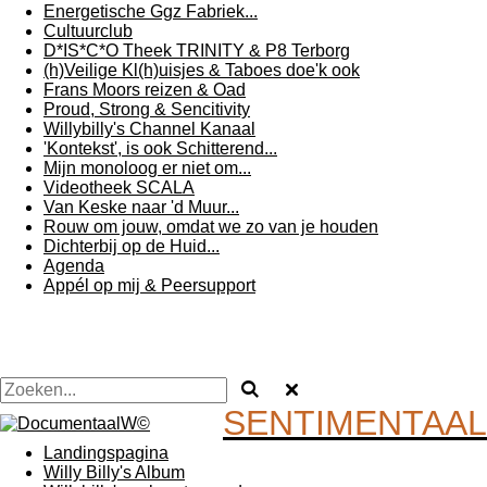
Energetische Ggz Fabriek...
Cultuurclub
D*IS*C*O Theek TRINITY & P8 Terborg
(h)Veilige Kl(h)uisjes & Taboes doe'k ook
Frans Moors reizen & Oad
Proud, Strong & Sencitivity
Willybilly's Channel Kanaal
'Kontekst', is ook Schitterend...
Mijn monoloog er niet om...
Videotheek SCALA
Van Keske naar 'd Muur...
Rouw om jouw, omdat we zo van je houden
Dichterbij op de Huid...
Agenda
Appél op mij & Peersupport
SENTIMENTAAL
Landingspagina
Willy Billy's Album