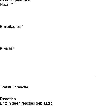
Reactie plaatsen
l
e
a
l
n
Naam *
e
l
r
e
g
n
e
n
s
E-mailadres *
Bericht *
Verstuur reactie
Reacties
Er zijn geen reacties geplaatst.