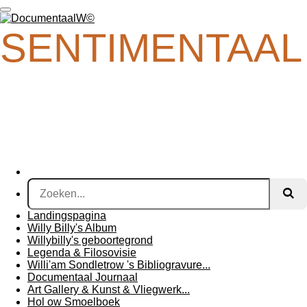
Ga
direct
SENTIMENTAAL
naar
de
hoofdinhoud
Landingspagina
Willy Billy's Album
Willybilly's geboortegrond
Legenda & Filosovisie
Willi'am Sondletrow 's Bibliogravure...
Documentaal Journaal
Art Gallery & Kunst & Vliegwerk...
Hol ow Smoelboek