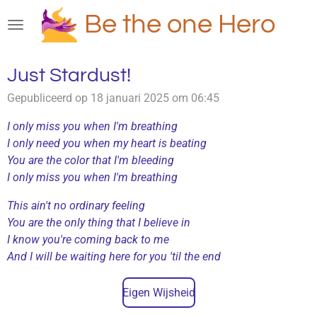
Ga
Be the one Hero
direct
naar
de
Just Stardust!
hoofdinhoud
Gepubliceerd op 18 januari 2025 om 06:45
I only miss you when I'm breathing
I only need you when my heart is beating
You are the color that I'm bleeding
I only miss you when I'm breathing
This ain't no ordinary feeling
You are the only thing that I believe in
I know you're coming back to me
And I will be waiting here for you 'til the end
Eigen Wijsheid