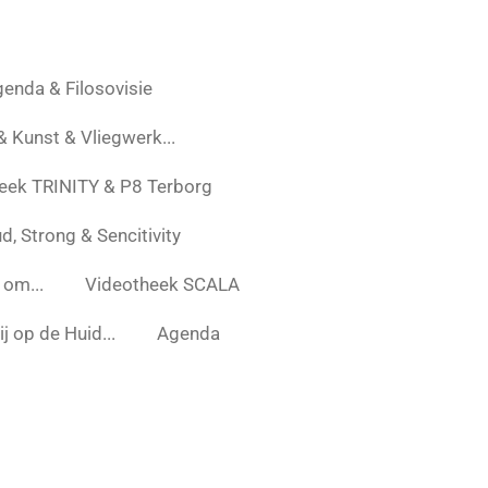
enda & Filosovisie
 & Kunst & Vliegwerk...
eek TRINITY & P8 Terborg
d, Strong & Sencitivity
 om...
Videotheek SCALA
j op de Huid...
Agenda