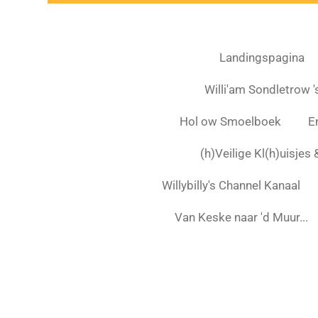
Landingspagina
Willi'am Sondletrow 's
Hol ow Smoelboek
E
(h)Veilige Kl(h)uisjes
Willybilly's Channel Kanaal
Van Keske naar 'd Muur...