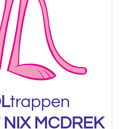
L
trappen
 NIX MCDREK