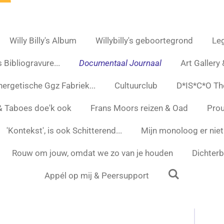
Willy Billy's Album
Willybilly's geboortegrond
Leg
 Bibliogravure...
Documentaal Journaal
Art Gallery
nergetische Ggz Fabriek...
Cultuurclub
D*IS*C*O Th
 & Taboes doe'k ook
Frans Moors reizen & Oad
Prou
'Kontekst', is ook Schitterend...
Mijn monoloog er niet
Rouw om jouw, omdat we zo van je houden
Dichterbi
Appél op mij & Peersupport