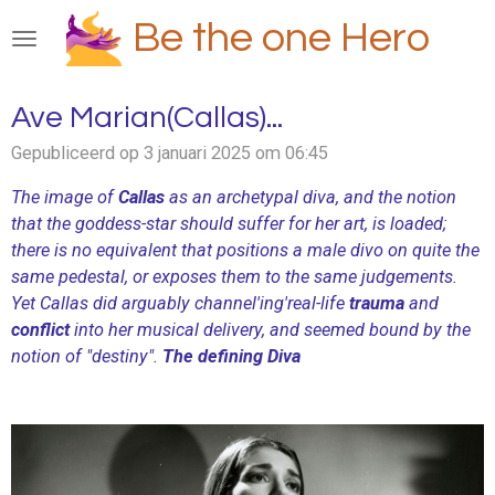
Ga
Be the one Hero
direct
naar
de
Ave Marian(Callas)...
hoofdinhoud
Gepubliceerd op 3 januari 2025 om 06:45
The image of
Callas
as an archetypal diva, and the notion
that the goddess-star should suffer for her art, is loaded;
there is no equivalent that positions a male divo on quite the
same pedestal, or exposes them to the same judgements.
Yet Callas did arguably channel'ing'real-life
trauma
and
conflict
into her musical delivery, and seemed bound by the
notion of "destiny".
The defining Diva