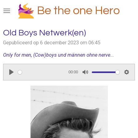
Ga
Be the one Hero
direct
naar
de
Old Boys Netwerk(en)
hoofdinhoud
Gepubliceerd op 6 december 2023 om 06:45
Only for men, (Cow)boys und männen ohne nerve...
00:00
P
M
S
l
u
e
a
t
t
y
e
t
i
n
g
s