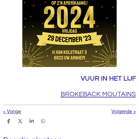
VUUR IN HET LIJF
BROKEBACK MOUTAINS
«
Vorige
Volgende
»
D
D
S
D
e
e
h
e
l
e
a
l
e
l
r
e