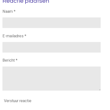
Reactie plaatsen
n
e
n
Naam *
E-mailadres *
Bericht *
Verstuur reactie