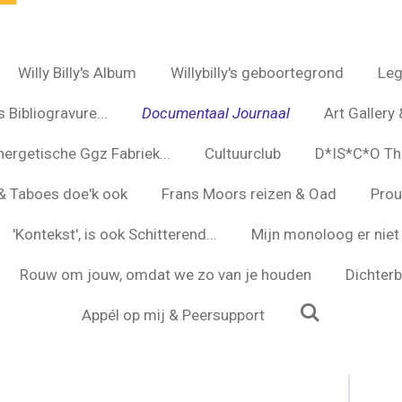
Willy Billy's Album
Willybilly's geboortegrond
Leg
 Bibliogravure...
Documentaal Journaal
Art Gallery 
nergetische Ggz Fabriek...
Cultuurclub
D*IS*C*O Th
s & Taboes doe'k ook
Frans Moors reizen & Oad
Prou
'Kontekst', is ook Schitterend...
Mijn monoloog er niet 
Rouw om jouw, omdat we zo van je houden
Dichterbi
Appél op mij & Peersupport