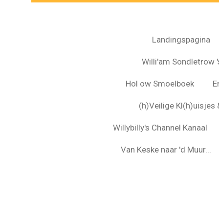
Landingspagina
Willi'am Sondletrow 's
Hol ow Smoelboek
E
(h)Veilige Kl(h)uisje
Willybilly's Channel Kanaal
Van Keske naar 'd Muur...