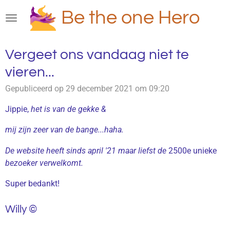
Ga
Be the one Hero
direct
naar
de
Vergeet ons vandaag niet te
hoofdinhoud
vieren...
Gepubliceerd op 29 december 2021 om 09:20
Jippie,
het is van de gekke &
mij zijn zeer van de bange...haha.
De website heeft sinds
april '21
maar liefst de
2500e unieke
bezoeker verwelkomt.
Super bedankt!
Willy ©