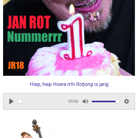
Hiep, hiep Hoera m'n
Rotjong
is jarig
00:00
P
M
S
l
u
e
a
t
t
y
e
t