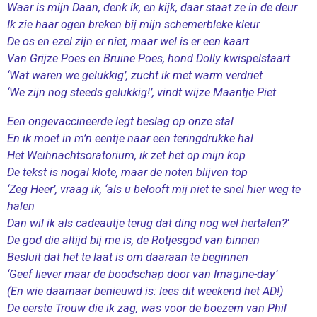
Waar is mijn Daan, denk ik, en kijk, daar staat ze in de deur
Ik zie haar ogen breken bij mijn schemerbleke kleur
De os en ezel zijn er niet, maar wel is er een kaart
Van Grijze Poes en Bruine Poes, hond Dolly kwispelstaart
‘Wat waren we gelukkig’, zucht ik met warm verdriet
‘We zijn nog steeds gelukkig!’, vindt wijze Maantje Piet
Een ongevaccineerde legt beslag op onze stal
En ik moet in m’n eentje naar een teringdrukke hal
Het Weihnachtsoratorium, ik zet het op mijn kop
De tekst is nogal klote, maar de noten blijven top
‘Zeg Heer’, vraag ik, ‘als u belooft mij niet te snel hier weg te
halen
Dan wil ik als cadeautje terug dat ding nog wel hertalen?’
De god die altijd bij me is, de Rotjesgod van binnen
Besluit dat het te laat is om daaraan te beginnen
‘Geef liever maar de boodschap door van Imagine-day’
(En wie daarnaar benieuwd is: lees dit weekend het AD!)
De eerste Trouw die ik zag, was voor de boezem van Phil