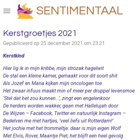
Ga
SENTIMENTAAL
direct
naar
de
Kerstgroetjes 2021
hoofdinhoud
Gepubliceerd op 25 december 2021 om 23:21
Kerstkind
Hier lig ik in mijn kribbe, mijn strozak hagelwit
De stal een kleine kamer, gemaakt voor dit soort shit
Als Jozef en Maria kijken mijn oncologen toe
Het zwaar infuus maakt min of meer per druppel levensmoe
‘Stel dat het zou kunnen…’, zingt een engelenkoor
De herders worden wakker, gaan met Hallelujah door
De Wijzen – Facebook, Twitter en natuurlijk Instagram –
Bedelven me met hartjes, ‘veel liefs uit Rotterdam!’
Het jochie met het trommeltje: daar is mijn eigen Wolf
Met Elvis, Rover, Maantje Piet, het blijft een heel gevolg