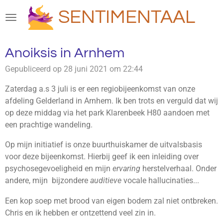
Ga
SENTIMENTAAL
direct
naar
de
Anoiksis in Arnhem
hoofdinhoud
Gepubliceerd op 28 juni 2021 om 22:44
Zaterdag a.s 3 juli is er een regiobijeenkomst van onze
afdeling Gelderland in Arnhem. Ik ben trots en verguld dat wij
op deze middag via het park Klarenbeek H80 aandoen met
een prachtige wandeling.
Op mijn initiatief is onze buurthuiskamer de uitvalsbasis
voor deze bijeenkomst. Hierbij geef ik een inleiding over
psychosegevoeligheid en mijn
ervaring
herstelverhaal. Onder
andere, mijn bijzondere
auditieve
vocale hallucinaties...
Een kop soep met brood van eigen bodem zal niet ontbreken.
Chris en ik hebben er ontzettend veel zin in.