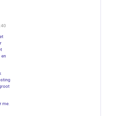
:40
et
r
t
 en
k
sting
groot
r me.