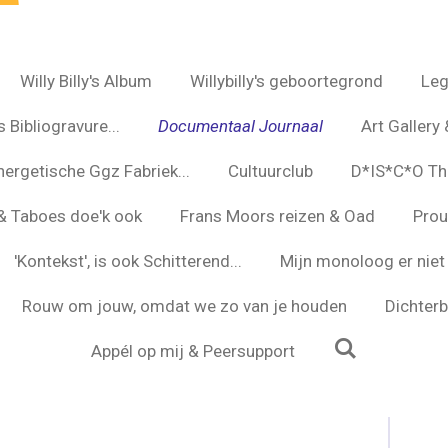
Willy Billy's Album
Willybilly's geboortegrond
Leg
 Bibliogravure...
Documentaal Journaal
Art Gallery 
nergetische Ggz Fabriek...
Cultuurclub
D*IS*C*O Th
s & Taboes doe'k ook
Frans Moors reizen & Oad
Prou
'Kontekst', is ook Schitterend...
Mijn monoloog er niet 
Rouw om jouw, omdat we zo van je houden
Dichterbi
Appél op mij & Peersupport