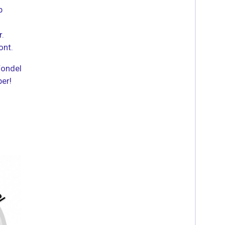
p
r.
ont.
Vondel
per!