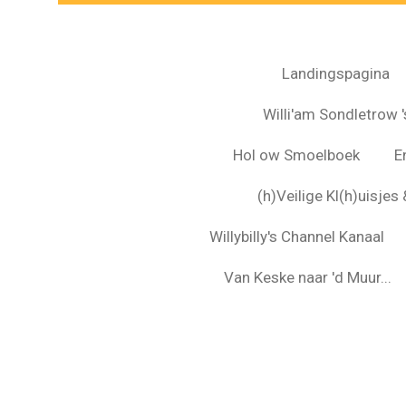
Landingspagina
Willi'am Sondletrow 's
Hol ow Smoelboek
E
(h)Veilige Kl(h)uisje
Willybilly's Channel Kanaal
Van Keske naar 'd Muur...