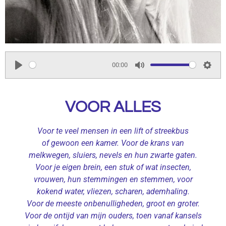
00:00
P
M
S
l
u
e
VOOR ALLES
a
t
t
y
e
t
i
Voor te veel mensen in een lift of streekbus
of gewoon een kamer. Voor de krans van
n
melkwegen, sluiers, nevels en hun zwarte gaten.
g
Voor je eigen brein, een stuk of wat insecten,
s
vrouwen, hun stemmingen en stemmen, voor
kokend water, vliezen, scharen, ademhaling.
Voor de meeste onbenulligheden, groot en groter.
Voor de ontijd van mijn ouders, toen vanaf kansels