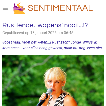
Ga
SENTIMENTAAL
direct
naar
de
Rusttende, 'wapens' nooit...!?
hoofdinhoud
Gepubliceerd op 18 januari 2025 om 06:45
Joost
mag, moet het weten...! Rust zacht Jonge, Willy© Ik
kom eraan...voor alles bang geweest, maar nu 'nog' even niet.