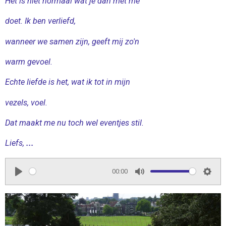
Het is niet normaal wat je dan met me
doet. Ik ben verliefd,
wanneer we samen zijn, geeft mij zo'n
warm gevoel.
Echte liefde is het, wat ik tot in mijn
vezels, voel.
Dat maakt me nu toch wel eventjes stil.
Liefs,
...
00:00
P
M
S
l
u
e
a
t
t
y
e
t