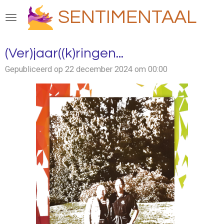
Ga
SENTIMENTAAL
direct
naar
de
(Ver)jaar((k)ringen...
hoofdinhoud
Gepubliceerd op 22 december 2024 om 00:00