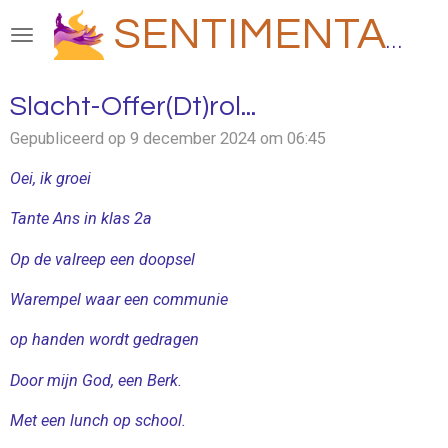
Ga
SENTIMENTAAL
direct
naar
de
Slacht-Offer(Dt)rol...
hoofdinhoud
Gepubliceerd op 9 december 2024 om 06:45
Oei, ik groei
Tante Ans in klas 2a
Op de valreep een doopsel
Warempel waar een communie
op handen wordt gedragen
Door mijn God, een Berk.
Met een lunch op school.