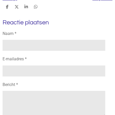
D
D
S
D
e
e
h
e
l
e
a
l
Reactie plaatsen
e
l
r
e
n
e
n
Naam *
E-mailadres *
Bericht *