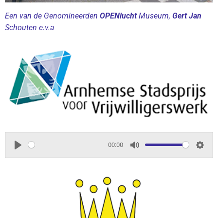
Een van de Genomineerden
OPENlucht
Museum,
Gert Jan
Schouten e.v.a
00:00
P
M
S
l
u
e
a
t
t
y
e
t
i