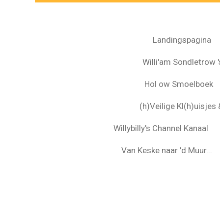
Landingspagina
Willi'am Sondletrow 's
Hol ow Smoelboek
(h)Veilige Kl(h)uisje
Willybilly's Channel Kanaal
Van Keske naar 'd Muur...