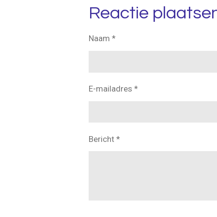
e
l
r
Reactie plaatse
n
e
Naam *
E-mailadres *
Bericht *