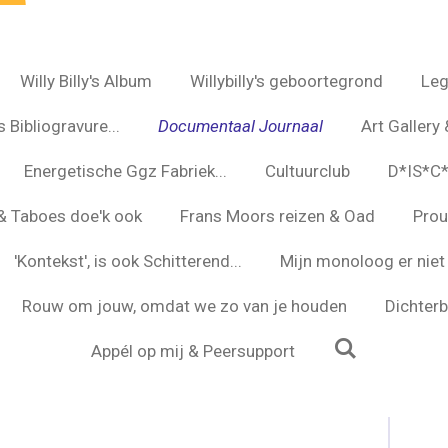
Willy Billy's Album
Willybilly's geboortegrond
Leg
 Bibliogravure...
Documentaal Journaal
Art Gallery 
Energetische Ggz Fabriek...
Cultuurclub
D*IS*C
s & Taboes doe'k ook
Frans Moors reizen & Oad
Prou
'Kontekst', is ook Schitterend...
Mijn monoloog er niet 
Rouw om jouw, omdat we zo van je houden
Dichterbi
Appél op mij & Peersupport