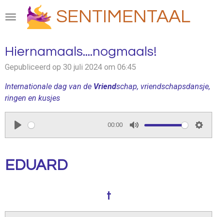
Ga
SENTIMENTAAL
direct
naar
de
Hiernamaals....nogmaals!
hoofdinhoud
Gepubliceerd op 30 juli 2024 om 06:45
Internationale dag van de
V
riend
schap, vriendschapsdansje,
ringen en kusjes
00:00
P
M
S
l
u
e
EDUARD
a
t
t
y
e
t
i
t
n
g