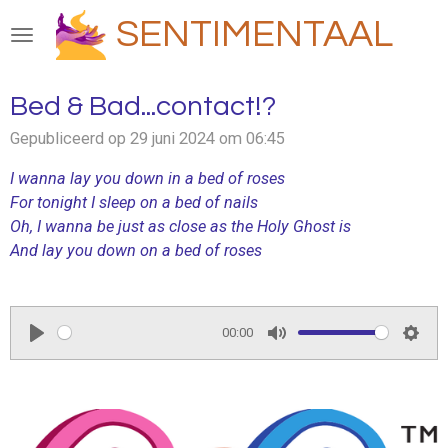
Ga
SENTIMENTAAL
direct
naar
de
Bed & Bad...contact!?
hoofdinhoud
Gepubliceerd op 29 juni 2024 om 06:45
I wanna lay you down in a bed of roses
For tonight I sleep on a bed of nails
Oh, I wanna be just as close as the Holy Ghost is
And lay you down on a bed of roses
00:00
P
M
S
l
u
e
a
t
t
y
e
t