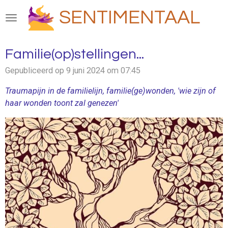
Ga
SENTIMENTAAL
direct
naar
de
Familie(op)stellingen...
hoofdinhoud
Gepubliceerd op 9 juni 2024 om 07:45
Traumapijn in de familielijn, familie(ge)wonden, 'wie zijn of
haar wonden toont zal genezen'