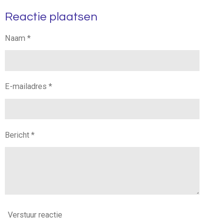
l
e
a
l
Reactie plaatsen
e
l
r
e
n
e
n
Naam *
E-mailadres *
Bericht *
Verstuur reactie