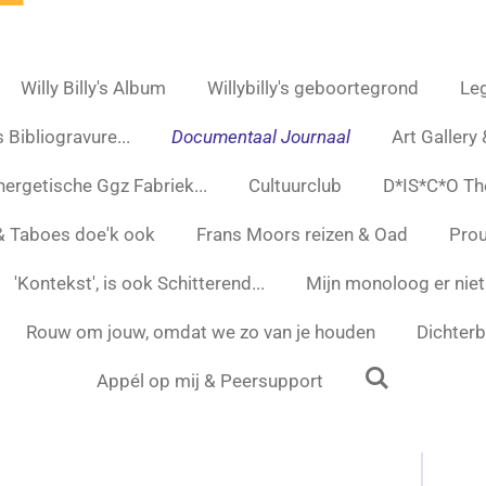
Willy Billy's Album
Willybilly's geboortegrond
Leg
 Bibliogravure...
Documentaal Journaal
Art Gallery
nergetische Ggz Fabriek...
Cultuurclub
D*IS*C*O Th
 & Taboes doe'k ook
Frans Moors reizen & Oad
Prou
'Kontekst', is ook Schitterend...
Mijn monoloog er niet
Rouw om jouw, omdat we zo van je houden
Dichterbi
Appél op mij & Peersupport