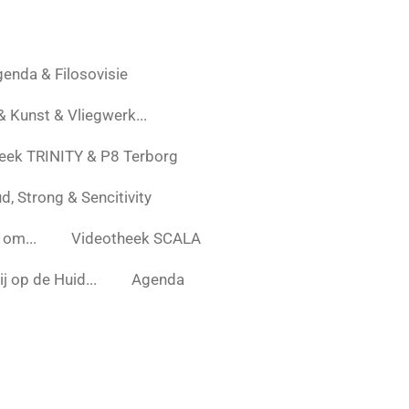
enda & Filosovisie
 & Kunst & Vliegwerk...
eek TRINITY & P8 Terborg
d, Strong & Sencitivity
 om...
Videotheek SCALA
j op de Huid...
Agenda