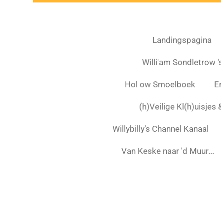
Landingspagina
Willi'am Sondletrow 's
Hol ow Smoelboek
E
(h)Veilige Kl(h)uisjes
Willybilly's Channel Kanaal
Van Keske naar 'd Muur...