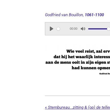
Godfried van Bouillon,
1061-1100
00:00
P
M
l
u
a
t
y
e
«