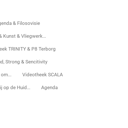
enda & Filosovisie
 & Kunst & Vliegwerk...
eek TRINITY & P8 Terborg
d, Strong & Sencitivity
 om...
Videotheek SCALA
j op de Huid...
Agenda