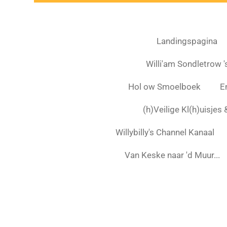
Landingspagina
Willi'am Sondletrow 's
Hol ow Smoelboek
E
(h)Veilige Kl(h)uisjes
Willybilly's Channel Kanaal
Van Keske naar 'd Muur...