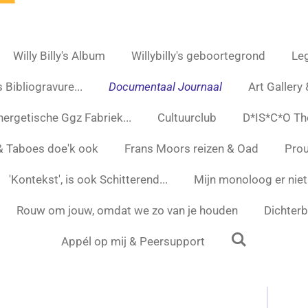
Willy Billy's Album
Willybilly's geboortegrond
Leg
 Bibliogravure...
Documentaal Journaal
Art Gallery
nergetische Ggz Fabriek...
Cultuurclub
D*IS*C*O Th
 & Taboes doe'k ook
Frans Moors reizen & Oad
Prou
'Kontekst', is ook Schitterend...
Mijn monoloog er niet
Rouw om jouw, omdat we zo van je houden
Dichterbi
Appél op mij & Peersupport