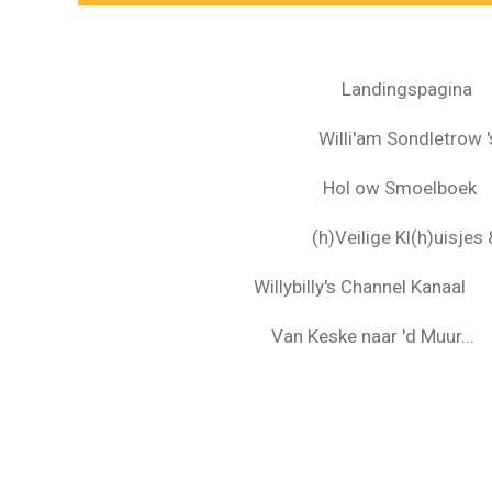
Landingspagina
Willi'am Sondletrow 's
Hol ow Smoelboek
(h)Veilige Kl(h)uisje
Willybilly's Channel Kanaal
Van Keske naar 'd Muur...