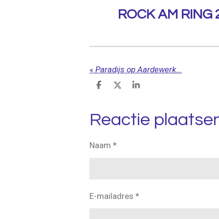
l
u
ROCK AM RING 
a
t
y
e
«
Paradijs op Aardewerk...
D
D
S
e
e
h
l
e
a
e
l
r
Reactie plaatse
n
e
Naam *
E-mailadres *