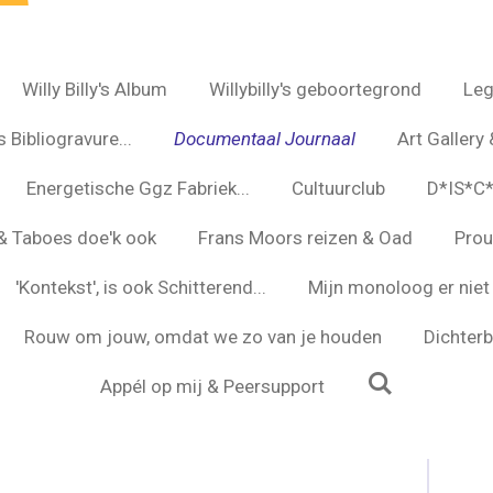
Willy Billy's Album
Willybilly's geboortegrond
Leg
 Bibliogravure...
Documentaal Journaal
Art Gallery 
Energetische Ggz Fabriek...
Cultuurclub
D*IS*C
s & Taboes doe'k ook
Frans Moors reizen & Oad
Prou
'Kontekst', is ook Schitterend...
Mijn monoloog er niet 
Rouw om jouw, omdat we zo van je houden
Dichterbi
Appél op mij & Peersupport