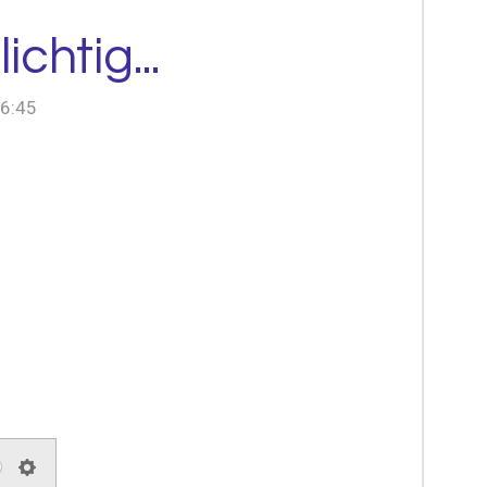
chtig...
06:45