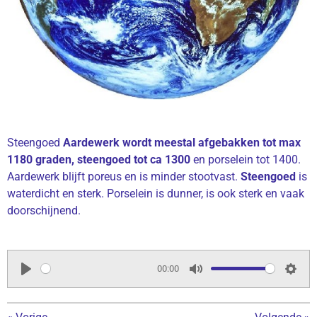
Steengoed
Aardewerk wordt meestal afgebakken tot max
1180 graden, steengoed tot ca 1300
en porselein tot 1400.
Aardewerk blijft poreus en is minder stootvast.
Steengoed
is
waterdicht en sterk. Porselein is dunner, is ook sterk en vaak
doorschijnend.
00:00
P
M
S
l
u
e