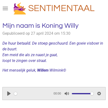
Ga
SENTIMENTAAL
direct
naar
de
Mijn naam is Koning Willy
hoofdinhoud
Gepubliceerd op 27 april 2024 om 15:30
De huur betaald. De stoep geschuurd.
Een goeie visboer in
de buurt.
Een meid die als ze naast je gaat,
loopt te zingen over straat.
Het menselijk geluk,
Willem
Wilmink©
00:00
P
M
S
l
u
e