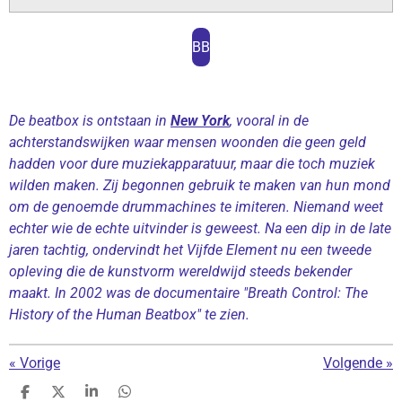
P
M
S
l
u
e
BB
a
t
t
y
e
t
i
De beatbox is ontstaan in
New York
, vooral in de
n
achterstandswijken waar mensen woonden die geen geld
g
hadden voor dure muziekapparatuur, maar die toch muziek
s
wilden maken. Zij begonnen gebruik te maken van hun mond
om de genoemde drummachines te imiteren. Niemand weet
echter wie de echte uitvinder is geweest. Na een dip in de late
jaren tachtig, ondervindt het Vijfde Element nu een tweede
opleving die de kunstvorm wereldwijd steeds bekender
maakt. In 2002 was de documentaire "Breath Control: The
History of the Human Beatbox" te zien.
«
Vorige
Volgende
»
D
D
S
D