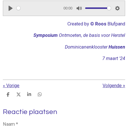
00:00
P
M
S
l
u
e
Created by ©
Roos
Blufpand
a
t
t
Symposium
Ontmoeten, de basis voor Herstel
y
e
t
i
Dominicanenklooster
Huissen
n
7 maart '24
g
s
«
Vorige
Volgende
»
D
D
S
D
e
e
h
e
l
e
a
l
Reactie plaatsen
e
l
r
e
n
e
n
Naam *