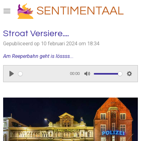
Ga
SENTIMENTAAL
direct
naar
de
Stroat Versiere....
hoofdinhoud
Gepubliceerd op 10 februari 2024 om 18:34
Am Reeperbahn geht is lössss...
00:00
P
M
S
l
u
e
a
t
t
y
e
t
i
n
g
s