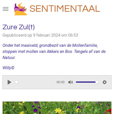
Ga
SENTIMENTAAL
direct
naar
de
Zure Zul(t)
hoofdinhoud
Gepubliceerd op 9 februari 2024 om 06:53
Onder het maaiveld, grondbezit van de Mollenfamilie,
stoppen met mollen van Akkers en Bos. Tengels af van de
Natuur.
Willy©
00:00
P
M
S
l
u
e
a
t
t
y
e
t