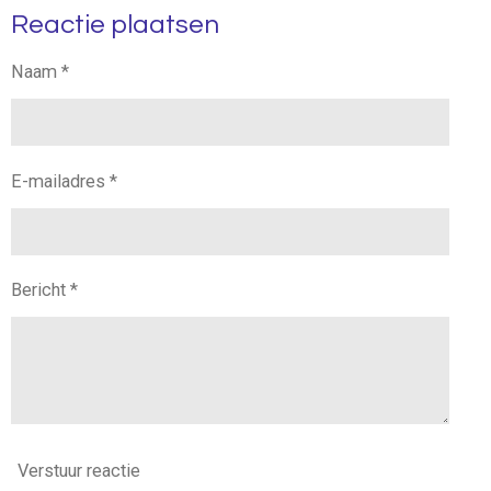
l
e
a
l
Reactie plaatsen
e
l
r
e
n
e
n
Naam *
E-mailadres *
Bericht *
Verstuur reactie