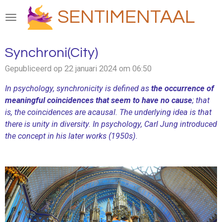
Ga
SENTIMENTAAL
direct
naar
de
Synchroni(City)
hoofdinhoud
Gepubliceerd op 22 januari 2024 om 06:50
In psychology, synchronicity is defined as
the occurrence of
meaningful coincidences that seem to have no cause
; that
is, the coincidences are acausal. The underlying idea is that
there is unity in diversity. In psychology, Carl Jung introduced
the concept in his later works (1950s).