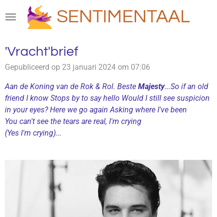
Ga
SENTIMENTAAL
direct
naar
de
'Vracht'brief
hoofdinhoud
Gepubliceerd op 23 januari 2024 om 07:06
Aan de Koning van de Rok & Rol.
Beste
Majesty
...
So if an old
friend I know
Stops by to say hello
Would I still see suspicion
in your eyes?
Here we go again
Asking where I've been
You can't see the tears are real, I'm crying
(Yes I'm crying)...