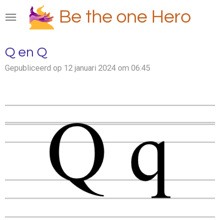
Ga
Be the one Hero
direct
naar
de
Q en Q
hoofdinhoud
Gepubliceerd op 12 januari 2024 om 06:45