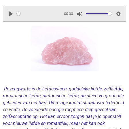
00:00
P
M
S
l
u
e
a
t
t
y
e
t
i
n
g
s
Rozenqwarts is de liefdessteen; goddelijke liefde, zelfliefde,
romantische liefde, platonische liefde, de steen vergroot alle
gebieden van het hart. Dit rozige kristal straalt van tederheid
en vrede. De voedende energie roept een diep gevoel van
zelfacceptatie op. Het kan ervoor zorgen dat je je openstelt
voor nieuwe liefde en romantiek, maar het kan ook