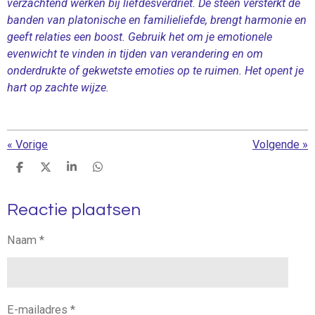
verzachtend werken bij liefdesverdriet. De steen versterkt de
banden van platonische en familieliefde, brengt harmonie en
geeft relaties een boost. Gebruik het om je emotionele
evenwicht te vinden in tijden van verandering en om
onderdrukte of gekwetste emoties op te ruimen. Het opent je
hart op zachte wijze.
«
Vorige
Volgende
»
D
D
S
D
e
e
h
e
l
e
a
l
Reactie plaatsen
e
l
r
e
n
e
n
Naam *
E-mailadres *