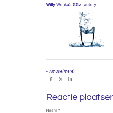
Willy
Wonka's
GGz
factory
«
Amuse(ment)
D
D
S
e
e
h
l
e
a
e
l
r
Reactie plaatse
n
e
Naam *