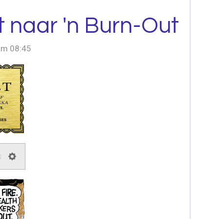
t naar 'n Burn-Out
om 08:45
S
e
t
t