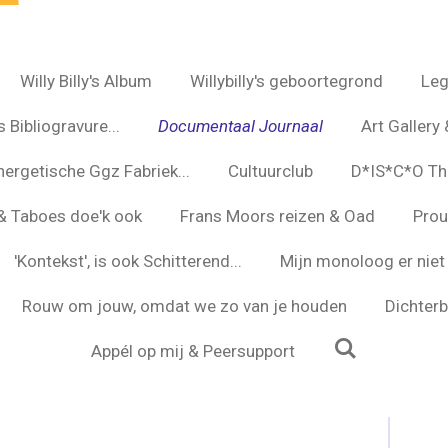
Willy Billy's Album
Willybilly's geboortegrond
Leg
 Bibliogravure...
Documentaal Journaal
Art Gallery 
nergetische Ggz Fabriek...
Cultuurclub
D*IS*C*O Th
s & Taboes doe'k ook
Frans Moors reizen & Oad
Prou
'Kontekst', is ook Schitterend...
Mijn monoloog er niet 
Rouw om jouw, omdat we zo van je houden
Dichterbi
Appél op mij & Peersupport