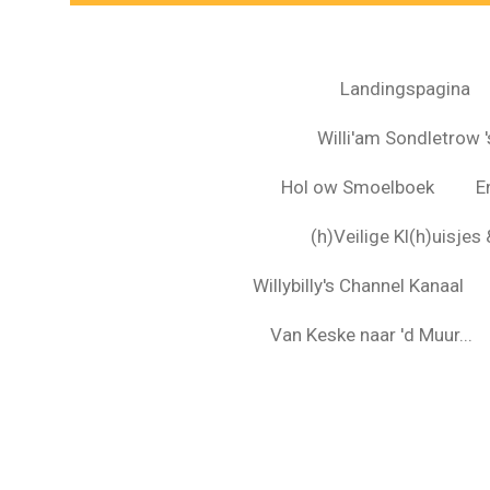
Landingspagina
Willi'am Sondletrow 's
Hol ow Smoelboek
E
(h)Veilige Kl(h)uisje
Willybilly's Channel Kanaal
Van Keske naar 'd Muur...