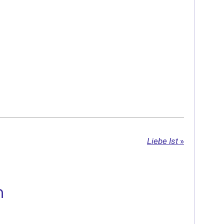
Liebe Ist
»
n