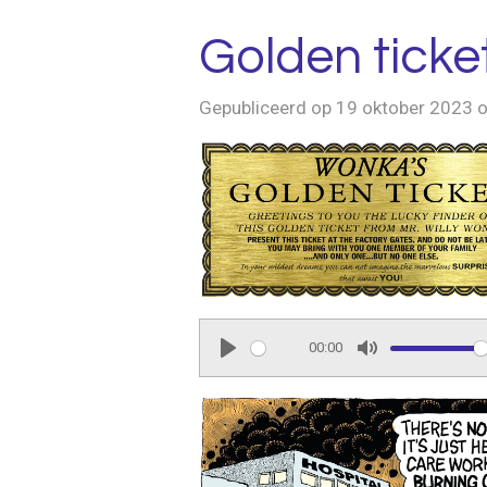
Golden ticke
Gepubliceerd op 19 oktober 2023 
00:00
P
M
l
u
a
t
y
e