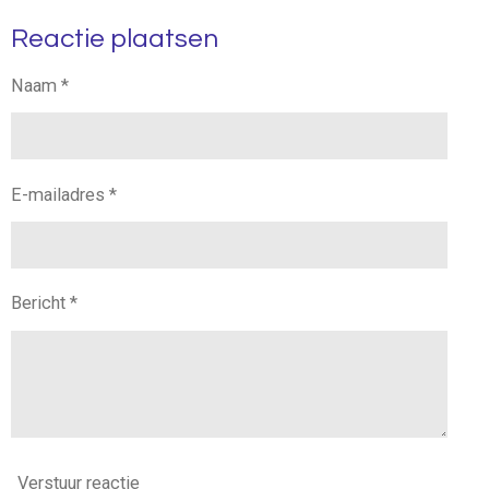
l
e
a
l
Reactie plaatsen
e
l
r
e
n
e
n
Naam *
E-mailadres *
Bericht *
Verstuur reactie