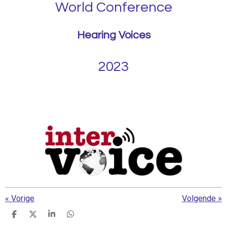
World Conference
Hearing Voices
2023
«
Vorige
Volgende
»
D
D
S
D
e
e
h
e