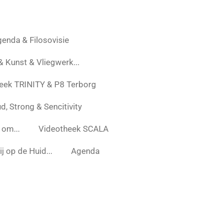
enda & Filosovisie
 & Kunst & Vliegwerk...
eek TRINITY & P8 Terborg
d, Strong & Sencitivity
 om...
Videotheek SCALA
j op de Huid...
Agenda