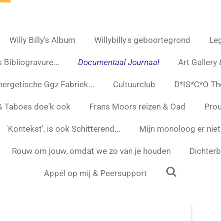
Willy Billy's Album
Willybilly's geboortegrond
Leg
 Bibliogravure...
Documentaal Journaal
Art Gallery
nergetische Ggz Fabriek...
Cultuurclub
D*IS*C*O Th
 & Taboes doe'k ook
Frans Moors reizen & Oad
Prou
'Kontekst', is ook Schitterend...
Mijn monoloog er niet
Rouw om jouw, omdat we zo van je houden
Dichterbi
Appél op mij & Peersupport