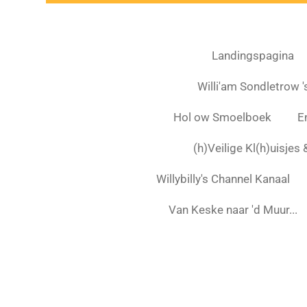
Landingspagina
Willi'am Sondletrow 's
Hol ow Smoelboek
E
(h)Veilige Kl(h)uisjes
Willybilly's Channel Kanaal
Van Keske naar 'd Muur...