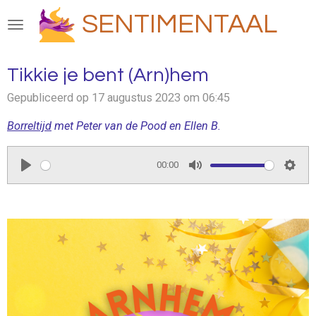
Ga
SENTIMENTAAL
direct
naar
de
Tikkie je bent (Arn)hem
hoofdinhoud
Gepubliceerd op 17 augustus 2023 om 06:45
Borreltijd
met Peter van de Pood en Ellen B.
00:00
P
M
S
l
u
e
a
t
t
y
e
t
i
n
g
s