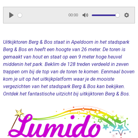
00:00
P
M
S
l
u
e
a
t
t
Uitkijktoren Berg & Bos staat in Apeldoorn in het stadspark
y
e
t
Berg & Bos en heeft een hoogte van 26 meter. De toren is
i
gemaakt van hout en staat op een 9 meter hoge heuvel
n
middenin het park. Beklim de 128 treden verdeeld in zeven
trappen om bij de top van de toren te komen. Eenmaal boven
g
kom je uit op het uitkijkplatform waar je de mooiste
s
vergezichten van het stadspark Berg & Bos kan bekijken.
Ontdek het fantastische uitzicht bij uitkijktoren Berg & Bos.