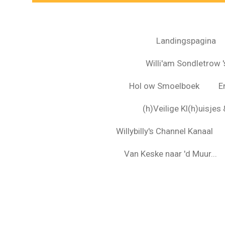
Landingspagina
Willi'am Sondletrow 's
Hol ow Smoelboek
E
(h)Veilige Kl(h)uisje
Willybilly's Channel Kanaal
Van Keske naar 'd Muur...