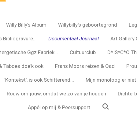
Willy Billy's Album
Willybilly's geboortegrond
Leg
 Bibliogravure...
Documentaal Journaal
Art Gallery 
nergetische Ggz Fabriek...
Cultuurclub
D*IS*C*O Th
s & Taboes doe'k ook
Frans Moors reizen & Oad
Prou
'Kontekst', is ook Schitterend...
Mijn monoloog er niet 
Rouw om jouw, omdat we zo van je houden
Dichterbi
Appél op mij & Peersupport