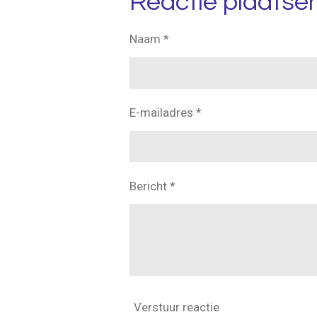
Reactie plaatse
n
e
Naam *
E-mailadres *
Bericht *
Verstuur reactie