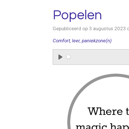
Popelen
Gepubliceerd op 3 augustus 2023 
Comfort, leer, paniekzone(n)
P
l
a
y