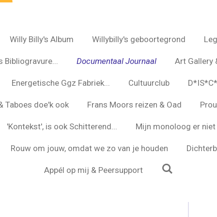
Willy Billy's Album
Willybilly's geboortegrond
Leg
 Bibliogravure...
Documentaal Journaal
Art Gallery 
Energetische Ggz Fabriek...
Cultuurclub
D*IS*C
s & Taboes doe'k ook
Frans Moors reizen & Oad
Prou
'Kontekst', is ook Schitterend...
Mijn monoloog er niet 
Rouw om jouw, omdat we zo van je houden
Dichterbi
Appél op mij & Peersupport