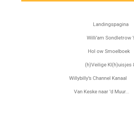
Landingspagina
Willi'am Sondletrow 's
Hol ow Smoelboek
(h)Veilige Kl(h)uisje
Willybilly's Channel Kanaal
Van Keske naar 'd Muur...