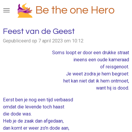
Ga
Be the one Hero
direct
naar
de
Feest van de Geest
hoofdinhoud
Gepubliceerd op 7 april 2023 om 10:12
Soms loopt er door een drukke straat
ineens een oude kameraad
of reisgenoot.
Je weet zodra je hem begroet:
het kan niet dat ik hem ontmoet,
want hij is dood.
Eerst ben je nog een tijd verbaasd
omdat die levende toch haast
die dode was.
Heb je de zaak dan afgedaan,
dan komt er weer zo'n dode aan,